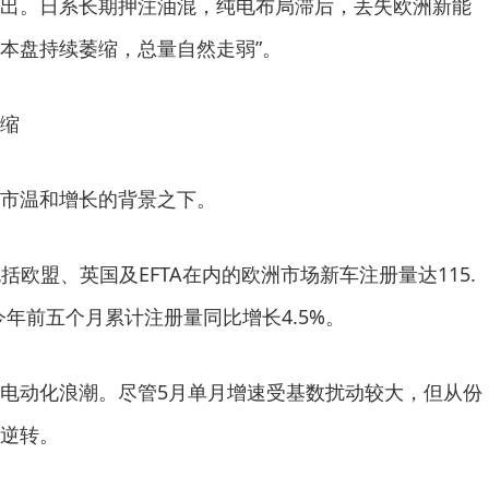
出。日系长期押注油混，纯电布局滞后，丢失欧洲新能
本盘持续萎缩，总量自然走弱”。
缩
市温和增长的背景之下。
包括欧盟、英国及EFTA在内的欧洲市场新车注册量达115.
；今年前五个月累计注册量同比增长4.5%。
电动化浪潮。尽管5月单月增速受基数扰动较大，但从份
逆转。