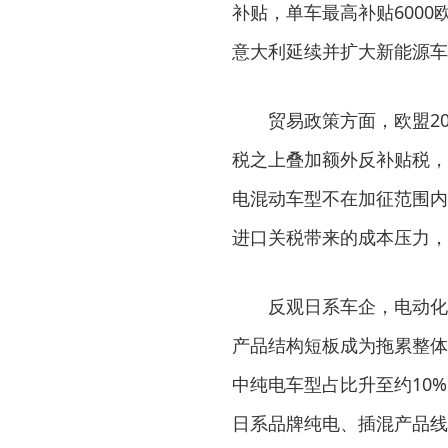
补贴，单车最高补贴600
意大利延续并扩大新能源车
贸易政策方面，欧盟20
税之上叠加额外反补贴税，
电混动车型不在加征范围内
进口关税带来的成本压力，
反观日系车企，电动化
产品结构短板成为拖累整体
中纯电车型占比升至约10%
日系品牌纯电、插混产品线