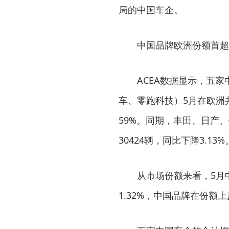
局的中国车企。
中国品牌欧洲份额首超
ACEA数据显示，五
车、零跑科技）5月在欧洲共售
59%。同期，丰田、日产
30424辆，同比下降3.1
从市场份额来看，5月中
1.32%，中国品牌在份额上