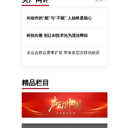
AI创作的“能”与“不能” 人始终是核心
科技向善 别让AI技术沦为违法帮凶
全运会群众赛事扩容 带来多层次联动效应
精品栏目