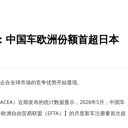
：中国车欧洲份额首超日本
企在全球市场的竞争优势开始显现。
CEA）近期发布的统计数据显示，2026年5月，中国车
+欧洲自由贸易联盟（EFTA）】的月度新车注册量首次超