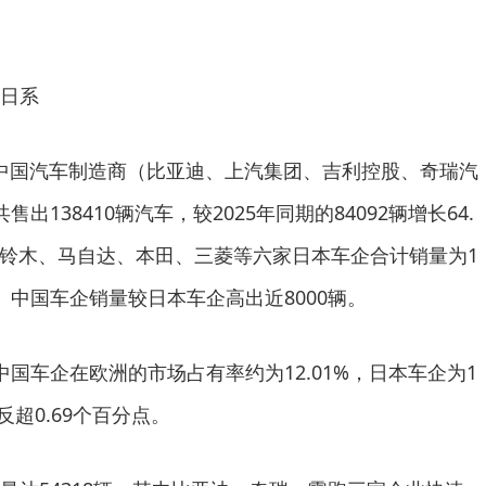
日系
家中国汽车制造商（比亚迪、上汽集团、吉利控股、奇瑞汽
出138410辆汽车，较2025年同期的84092辆增长64.
、铃木、马自达、本田、三菱等六家日本车企合计销量为1
3%。中国车企销量较日本车企高出近8000辆。
国车企在欧洲的市场占有率约为12.01%，日本车企为1
反超0.69个百分点。