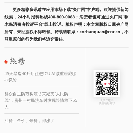
更多精彩资讯请在应用市场下载“央广网”客户端。欢迎提供新闻
线索，24小时报料热线400-800-0088；消费者也可通过央广网“啄
木鸟消费者投诉平台”线上投诉。版权声明：本文章版权归属央广网
所有，未经授权不得转载。转载请联系：cnrbanquan@cnr.cn，不
尊重原创的行为我们将追究责任。
45天暴瘦40斤后住进ICU AI减重暗藏哪
些风险
群众自主防范构筑防灾减灾“人民防
线”：贵州一村民洗车时发现险情救下55
长按二维码
关注精彩内容
人
油价、金价、银价，都涨了