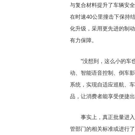
与复合材料提升了车辆安全性
在时速40公里撞击下保持
化升级，采用更先进的制动
有力保障。
“没想到，这么小的车
动、智能语音控制、倒车影
系统，实现自适应巡航、车
品，让消费者能享受便捷出
事实上，真正批量进入
管部门的相关标准或进行了