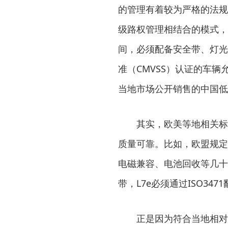
的管理有着较为严格的法规
级路权管理相结合的模式，合
间，必须配备安全带、灯光
准（CMVSS）认证的车
当地市场公开销售的中国低
其实，欧美等地相关标
质量可靠。比如，欧盟规定
电磁兼容、电池回收等几十
带，L7e必须通过ISO347
正是因为符合当地相对