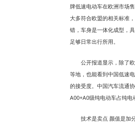
牌低速电动车在欧洲市场售价仅
大多符合欧盟的相关标准，
错，车身是一体化成型，具
足够日常出行所用。
公开报道显示，除了欧
等地，也能看到中国低速电
的接受度。中国汽车流通协
A00+A0级纯电动车占纯电
技术是卖点 颜值是加