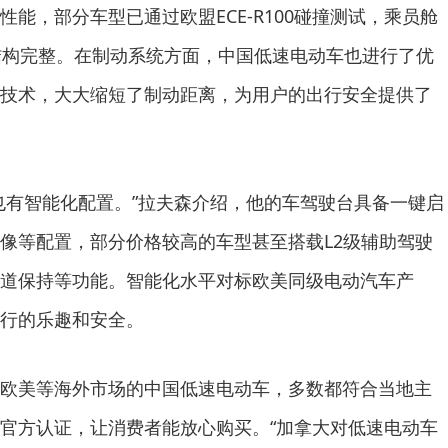
能，部分车型已通过欧盟ECE-R100碰撞测试，乘员舱
结构完整。在制动系统方面，中国低速电动车也进行了优
技术，大大缩短了制动距离，为用户的出行安全提供了
也有智能化配置。”拉夫森介绍，他的车驾驶台具备一键启
像等配置，部分价格较高的车型甚至搭载L2级辅助驾驶
道保持等功能。智能化水平对标欧美同级电动汽车产
行的乐趣和安全。
欧美等海外市场的中国低速电动车，多数都符合当地主
官方认证，让消费者能放心购买。“加拿大对低速电动车