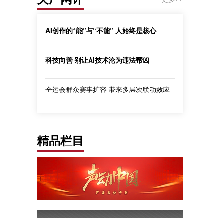
AI创作的“能”与“不能” 人始终是核心
科技向善 别让AI技术沦为违法帮凶
全运会群众赛事扩容 带来多层次联动效应
精品栏目