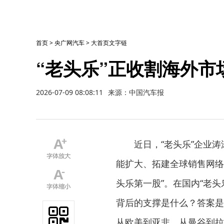
首页
>
央广网汽车
>
大首页文字链
“老头乐”正收割海外市
2026-07-09 08:08:11
来源：中国汽车报
近日，“老头乐”企业
能扩大、拓建全球销售网络
头乐第一股”。在国内“老头
背后的支撑是什么？答案是
从欧美到亚非，从曼谷到拉