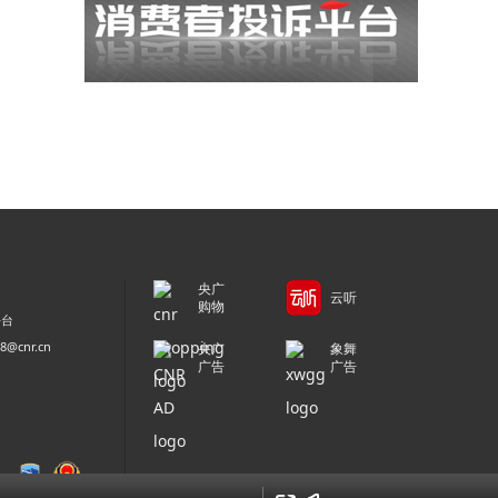
央广
云听
购物
平台
@cnr.cn
央广
象舞
广告
广告