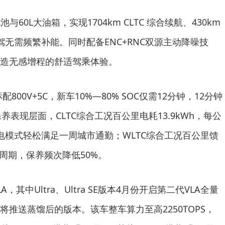
池与60L大油箱，实现1704km CLTC 综合续航、430km
自驾无需频繁补能。同时配备ENC+RNC双源主动降噪技
造无感增程的舒适驾乘体验。
800V+5C，新车10%—80% SOC仅需12分钟，12分钟
养表现层面，CLTC综合工况百公里电耗13.9kWh，每公
电模式轻松满足一周城市通勤；WLTC综合工况百公里馈
养周期，保养频次降低50%。
，其中Ultra、Ultra SE版本4月份开启第二代VLA全量
将推送蒸馏后的版本。该车整车算力至高2250TOPS，