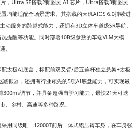
片，Ultra SE搭载2颗图灵 AI 芯片，Ultra搭载3颗图灵
配置均能适配全场景需求。其搭载的天玑AIOS 6.0持续进
主动服务的跨越式能力，还拥有3D立体车道级SR导航、
况提醒等功能。同时部署10B级参数的车端VLM大模
通。
标配太极AI底盘，标配前双叉臂/后五连杆独立悬架+太极
尼减振器，还拥有行业领先的5项AI底盘能力，可实现最
前300ms调节，并具备超强自学习能力，最快21天可迭
市、乡村、高速等多种路况。
程采用同级唯一12000T前后一体式铝压铸车身，在车身强