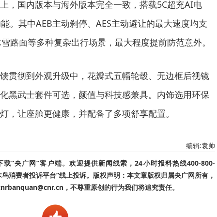
上，国内版本与海外版本完全一致，搭载5C超充AI电
能。其中AEB主动刹停、AES主动避让的最大速度均支
应对冰雪路面等多种复杂出行场景，最大程度提前防范意外。
馈贯彻到外观升级中，花瓣式五幅轮毂、无边框后视镜
化黑武士套件可选，颜值与科技感兼具。内饰选用环保
灯，让座舱更健康，并配备了多项舒享配置。
编辑:袁帅
“央广网”客户端。欢迎提供新闻线索，24小时报料热线400-800-
啄木鸟消费者投诉平台”线上投诉。版权声明：本文章版权归属央广网所有，
banquan@cnr.cn，不尊重原创的行为我们将追究责任。