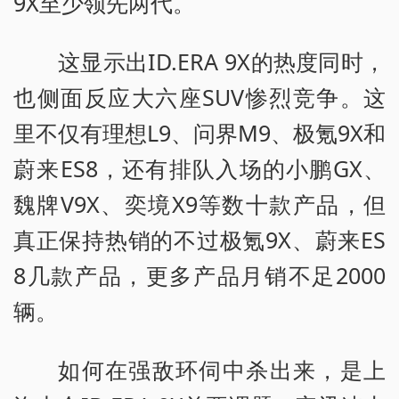
9X至少领先两代。
这显示出ID.ERA 9X的热度同时，
也侧面反应大六座SUV惨烈竞争。这
里不仅有理想L9、问界M9、极氪9X和
蔚来ES8，还有排队入场的小鹏GX、
魏牌V9X、奕境X9等数十款产品，但
真正保持热销的不过极氪9X、蔚来ES
8几款产品，更多产品月销不足2000
辆。
如何在强敌环伺中杀出来，是上