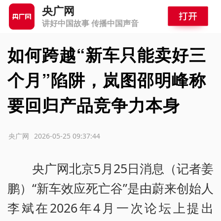
央广网
讲好中国故事 传播中国声音
如何跨越“新车只能卖好三
个月”陷阱，岚图邵明峰称
要回归产品竞争力本身
源：央广网
2026-05-25 09:37:44
央广网北京5月25日消息（记者姜
鹏）“新车效应死亡谷”是由蔚来创始人
李斌在2026年4月一次论坛上提出