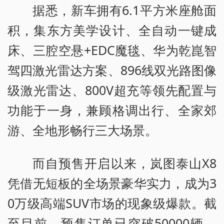
据悉，新车拥有6.1平方米座舱面
积，集东方美学设计、全自动一键成
床、三腔空悬+EDC魔毯、华为乾崑智
驾四激光雷达方案、896线双光路图像
级激光雷达、800V超充等领先配置与
功能于一身，兼顾格调出行、全家郊
游、全地形畅行三大场景。
而自预售开启以来，岚图泰山X8
凭借无短板的全场景豪华实力，成为3
0万级高端SUV市场的现象级爆款。截
至目前，预售订单已突破50000辆。