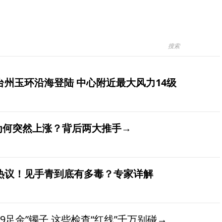
台州玉环沿海登陆 中心附近最大风力14级
价为何突然上涨？背后两大推手→
发热议！见手青到底有多毒？专家详解
9足金”镯子 这些检查“红线”千万别碰→