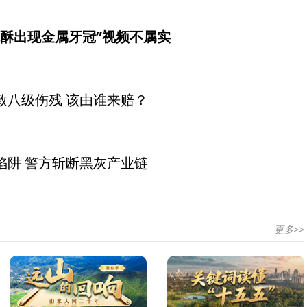
桃酥出现金属牙冠”视频不属实
致八级伤残 该由谁来赔？
陷阱 警方斩断黑灰产业链
更多>>