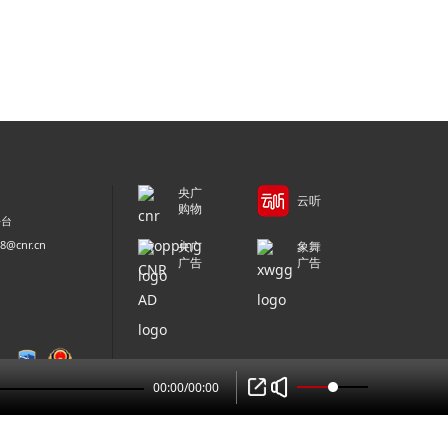
央广
云听
购物
平台
@cnr.cn
央广
象舞
广告
广告
00:00
/
00:00