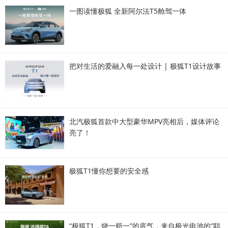
一图读懂极狐 全新阿尔法T5舱驾一体
把对生活的爱融入每一处设计 | 极狐T1设计故事
北汽极狐首款中大型豪华MPV亮相后，媒体评论
亮了！
极狐T1懂你想要的安全感
“极狐T1，烧一赔一”的底气，来自极光电池的“聪