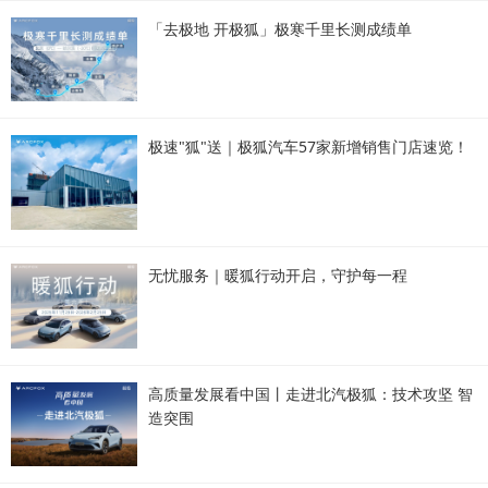
「去极地 开极狐」极寒千里长测成绩单
极速"狐"送｜极狐汽车57家新增销售门店速览！
无忧服务｜暖狐行动开启，守护每一程
高质量发展看中国丨走进北汽极狐：技术攻坚 智
造突围