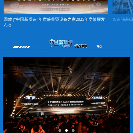
回放 |“中国新质造”年度盛典暨设备之家2025年度荣耀发
智造强基
布会