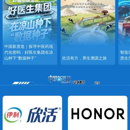
中国新质造｜探寻中医药现
代化密码：好医生集团在凉
智造
山种下“数据种子”
欣活有方，养生溯源之旅
质生