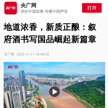
央广网
讲好中国故事 传播中国声音
地道浓香，新质正酿：叙
府酒书写国品崛起新篇章
源：央广网
2025-11-11 18:48:39
播
放