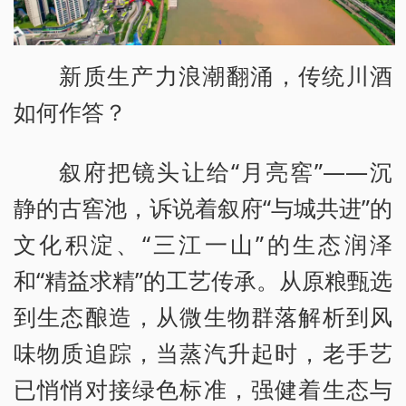
新质生产力浪潮翻涌，传统川酒
如何作答？
叙府把镜头让给“月亮窖”——沉
静的古窖池，诉说着叙府“与城共进”的
文化积淀、“三江一山”的生态润泽
和“精益求精”的工艺传承。从原粮甄选
到生态酿造，从微生物群落解析到风
味物质追踪，当蒸汽升起时，老手艺
已悄悄对接绿色标准，强健着生态与