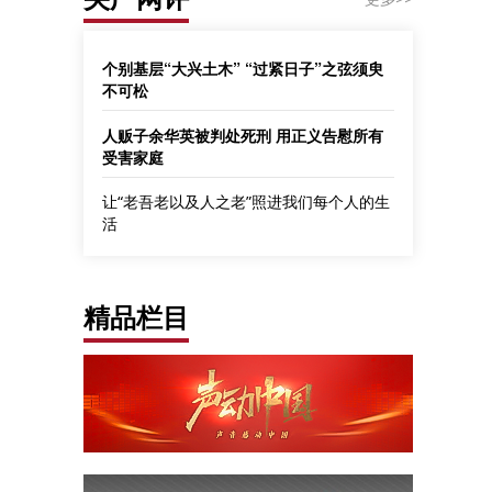
个别基层“大兴土木” “过紧日子”之弦须臾
不可松
人贩子余华英被判处死刑 用正义告慰所有
受害家庭
让“老吾老以及人之老”照进我们每个人的生
活
精品栏目