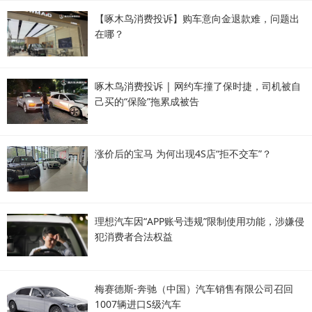
【啄木鸟消费投诉】购车意向金退款难，问题出
在哪？
啄木鸟消费投诉 | 网约车撞了保时捷，司机被自
己买的“保险”拖累成被告
涨价后的宝马 为何出现4S店“拒不交车”？
理想汽车因“APP账号违规”限制使用功能，涉嫌侵
犯消费者合法权益
梅赛德斯-奔驰（中国）汽车销售有限公司召回
1007辆进口S级汽车